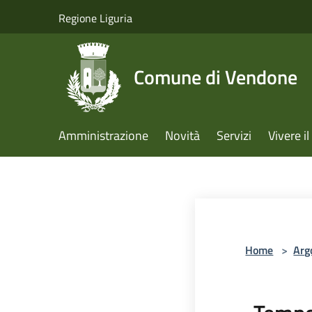
Salta al contenuto principale
Regione Liguria
Comune di Vendone
Amministrazione
Novità
Servizi
Vivere 
Home
>
Arg