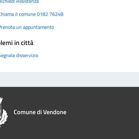
Richiedi Assistenza
Chiama il comune 0182 76248
Prenota un appuntamento
lemi in città
Segnala disservizio
Comune di Vendone