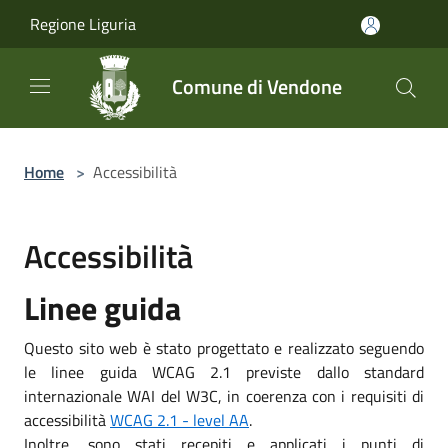
Salta al contenuto principale
Regione Liguria
Comune di Vendone
Home
>
Accessibilità
Accessibilità
Linee guida
Questo sito web è stato progettato e realizzato seguendo
le linee guida WCAG 2.1 previste dallo standard
internazionale WAI del W3C, in coerenza con i requisiti di
accessibilità
WCAG 2.1 - level AA
.
Inoltre, sono stati recepiti e applicati i punti di