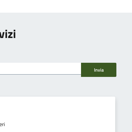
vizi
Invia
eri