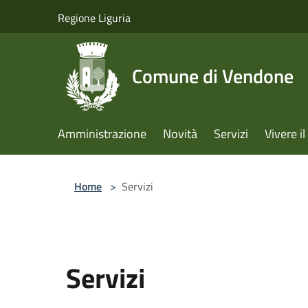
Salta al contenuto principale
Regione Liguria
Comune di Vendone
Amministrazione
Novità
Servizi
Vivere 
Home
>
Servizi
Servizi