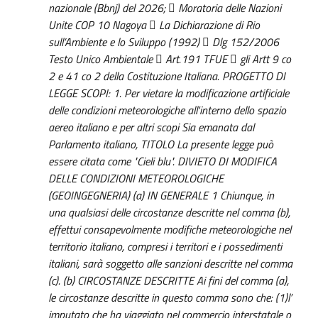
nazionale (Bbnj) del 2026;  Moratoria delle Nazioni
Unite COP 10 Nagoya  La Dichiarazione di Rio
sull’Ambiente e lo Sviluppo (1992)  Dlg 152/2006
Testo Unico Ambientale  Art.191 TFUE  gli Artt 9 co
2 e 41 co 2 della Costituzione Italiana. PROGETTO DI
LEGGE SCOPI: 1. Per vietare la modificazione artificiale
delle condizioni meteorologiche all'interno dello spazio
aereo italiano e per altri scopi Sia emanata dal
Parlamento italiano, TITOLO La presente legge può
essere citata come "Cieli blu". DIVIETO DI MODIFICA
DELLE CONDIZIONI METEOROLOGICHE
(GEOINGEGNERIA) (a) IN GENERALE 1 Chiunque, in
una qualsiasi delle circostanze descritte nel comma (b),
effettui consapevolmente modifiche meteorologiche nel
territorio italiano, compresi i territori e i possedimenti
italiani, sarà soggetto alle sanzioni descritte nel comma
(c). (b) CIRCOSTANZE DESCRITTE Ai fini del comma (a),
le circostanze descritte in questo comma sono che: (1)l’
imputato che ha viaggiato nel commercio interstatale o