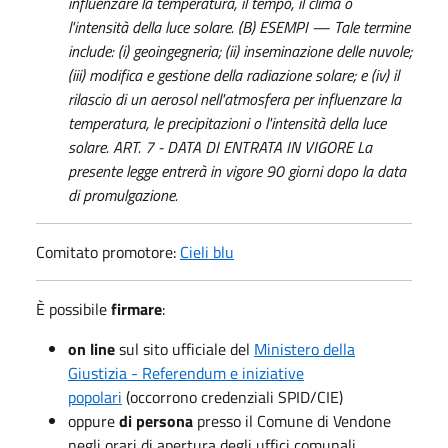
influenzare la temperatura, il tempo, il clima o
l'intensità della luce solare. (B) ESEMPI — Tale termine
include: (i) geoingegneria; (ii) inseminazione delle nuvole;
(iii) modifica e gestione della radiazione solare; e (iv) il
rilascio di un aerosol nell'atmosfera per influenzare la
temperatura, le precipitazioni o l'intensità della luce
solare. ART. 7 - DATA DI ENTRATA IN VIGORE La
presente legge entrerà in vigore 90 giorni dopo la data
di promulgazione.
Comitato promotore:
Cieli blu
È possibile
firmare
:
on line
sul sito ufficiale del
Ministero della
Giustizia - Referendum e iniziative
popolari
(occorrono credenziali SPID/CIE)
oppure
di persona
presso il Comune di Vendone
negli orari di apertura degli uffici comunali