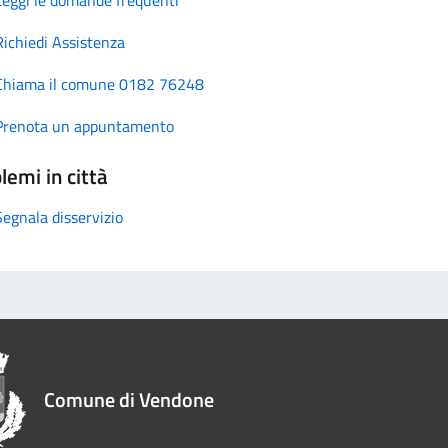
Richiedi Assistenza
Chiama il comune 0182 76248
Prenota un appuntamento
lemi in città
Segnala disservizio
Comune di Vendone