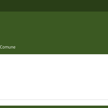
il Comune
e