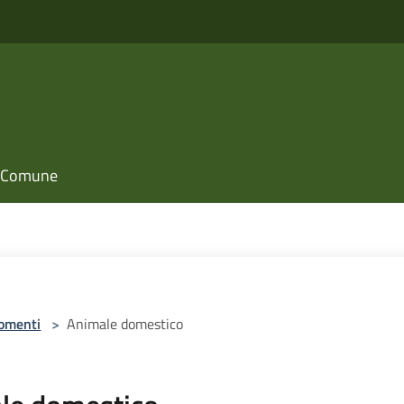
il Comune
omenti
>
Animale domestico