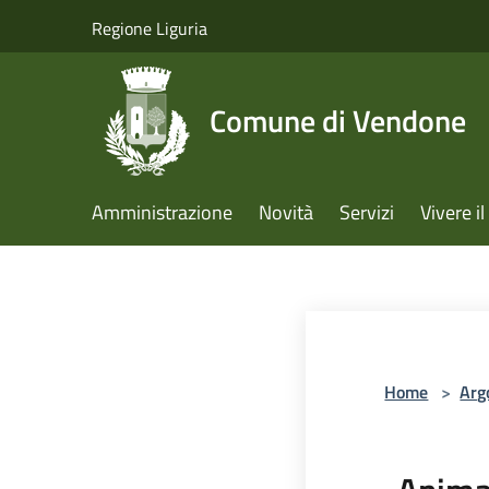
Salta al contenuto principale
Regione Liguria
Comune di Vendone
Amministrazione
Novità
Servizi
Vivere 
Home
>
Arg