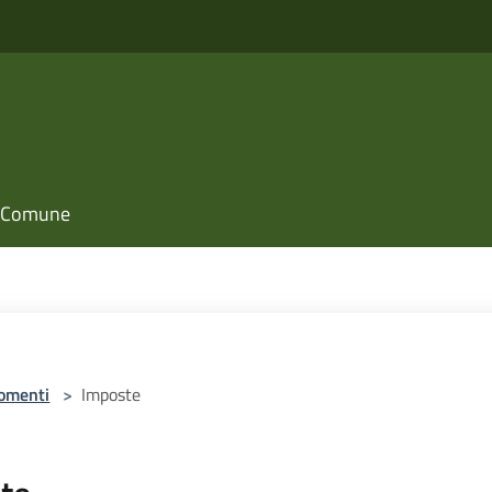
il Comune
omenti
>
Imposte