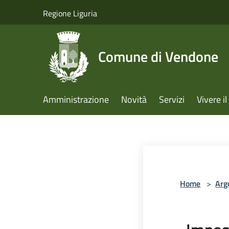
Salta al contenuto principale
Regione Liguria
Comune di Vendone
Amministrazione
Novità
Servizi
Vivere 
Home
>
Arg