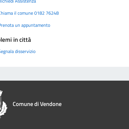
Richiedi Assistenza
Chiama il comune 0182 76248
Prenota un appuntamento
lemi in città
Segnala disservizio
Comune di Vendone