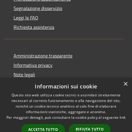
Segnalazione disservizio
Leggi le FAQ
Richiesta assistenza
Amministrazione trasparente
Informativa privacy
Note legali
×
Dichiarazione di accessibilità
Informazioni sui cookie
Questo sito web utilizza cookie tecnici e assimilati strettamente
necessari al corretto funzionamento e alla navigazione del sito,
nonché un cookie tecnico analitico al solo fine di elaborare
informazioni statistiche, aggregate e anonime.
RSS
Copyright © 2026 • Comune di
Per maggiori dettagli, può consultare la cookie policy al seguente
link
Accessibilità
Vendone • Powered by
Privacy
Municipium
Accesso
•
RIFIUTA TUTTO
ACCETTA TUTTO