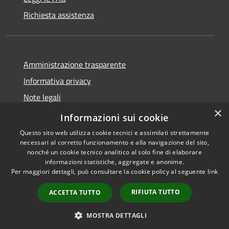
Richiesta assistenza
Amministrazione trasparente
Informativa privacy
Note legali
×
Dichiarazione di accessibilità
Informazioni sui cookie
Questo sito web utilizza cookie tecnici e assimilati strettamente
necessari al corretto funzionamento e alla navigazione del sito,
nonché un cookie tecnico analitico al solo fine di elaborare
informazioni statistiche, aggregate e anonime.
RSS
Copyright © 2026 • Comune di
Per maggiori dettagli, può consultare la cookie policy al seguente
link
Accessibilità
Vendone • Powered by
Privacy
Municipium
Accesso
•
RIFIUTA TUTTO
ACCETTA TUTTO
Cookie
redazione
Mappa del sito
MOSTRA DETTAGLI