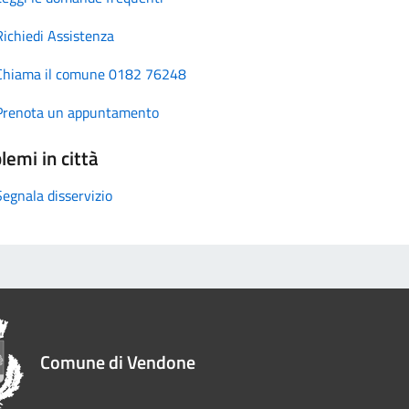
Richiedi Assistenza
Chiama il comune 0182 76248
Prenota un appuntamento
lemi in città
Segnala disservizio
Comune di Vendone